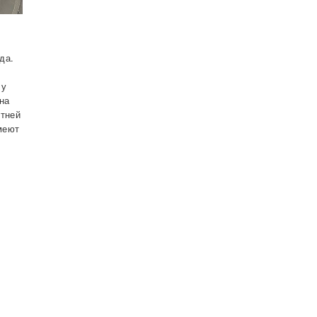
да.
 у
 на
етней
имеют