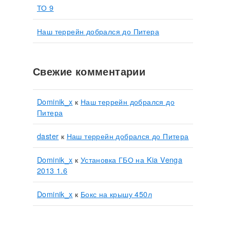
ТО 9
Наш террейн добрался до Питера
Свежие комментарии
Dominik_x
к
Наш террейн добрался до
Питера
daster
к
Наш террейн добрался до Питера
Dominik_x
к
Установка ГБО на Kia Venga
2013 1.6
Dominik_x
к
Бокс на крышу 450л